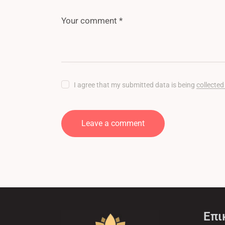
I agree that my submitted data is being
collected
Επι