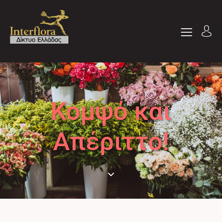
Κομψό και
Απέριττο!